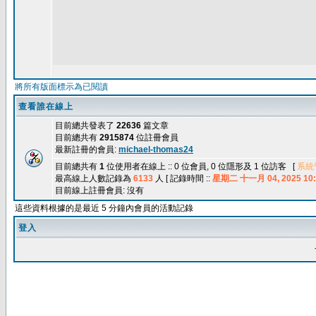
將所有版面標示為已閱讀
查看誰在線上
目前總共發表了
22636
篇文章
目前總共有
2915874
位註冊會員
最新註冊的會員:
michael-thomas24
目前總共有
1
位使用者在線上 :: 0 位會員, 0 位隱形及 1 位訪客 [
系統
最高線上人數記錄為
6133
人 [ 記錄時間 ::
星期二 十一月 04, 2025 10:
目前線上註冊會員: 沒有
這些資料根據的是最近 5 分鐘內會員的活動記錄
登入