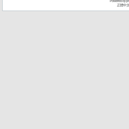
Powered by
p
正體中