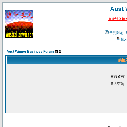
Aust 
点此进入澳
常見問題
個
Aust Winner Business Forum
首頁
請輸
會員名稱:
登入密碼: