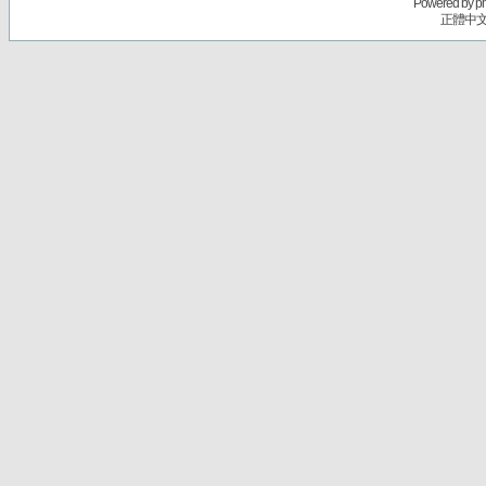
Powered by
p
正體中