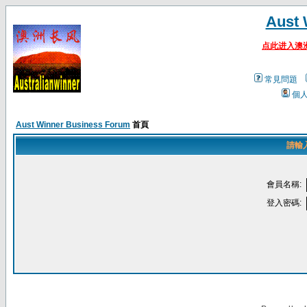
Aust 
点此进入澳
常見問題
個
Aust Winner Business Forum
首頁
請輸
會員名稱:
登入密碼: