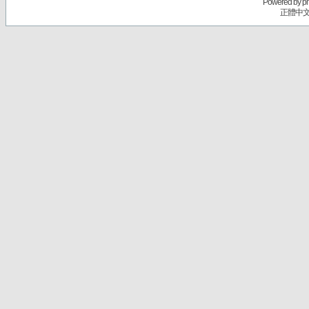
Powered by
p
正體中