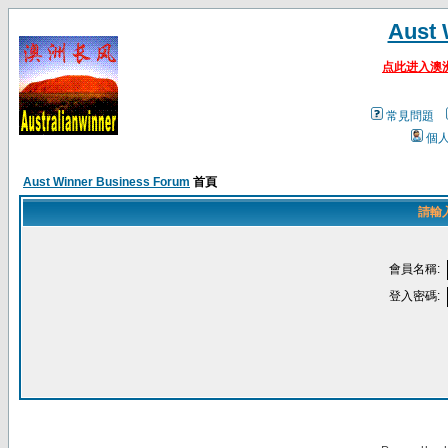
Aust 
点此进入澳
常見問題
個
Aust Winner Business Forum
首頁
請輸
會員名稱:
登入密碼: