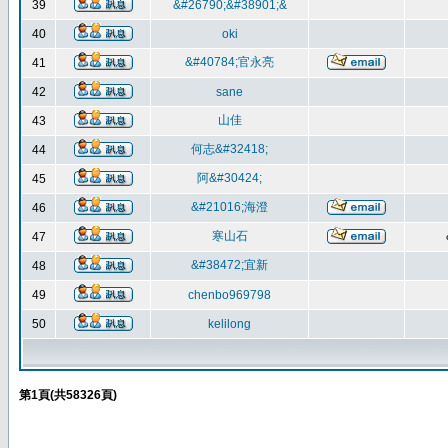
39
&#26790;&#38901;&
40
oki
&#40784;官永亮
41
42
sane
山佳
43
何志&#32418;
44
阿&#30424;
45
&#21016;海澄
46
寒山石
47
&#38472;宜新
48
49
chenbo969798
50
kelilong
第
1
頁(共
58326
頁)