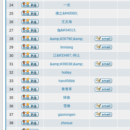
一光
24
佛之&#40060;
25
王文海
26
伽&#34013;
27
28
&amp;#26790;&amp;
29
linnlang
江&#33487;·阿土
30
31
&amp;#39038;&amp;
32
holley
33
han456bb
青青草
34
韓俊
35
雪漪
36
37
gaorongen
38
zhesue