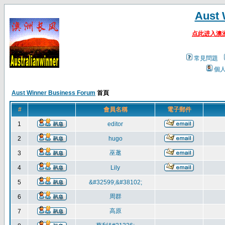
Aust 
点此进入澳
常見問題
個
Aust Winner Business Forum
首頁
#
會員名稱
電子郵件
1
editor
2
hugo
巫逖
3
4
Lily
5
&#32599;&#38102;
周群
6
高原
7