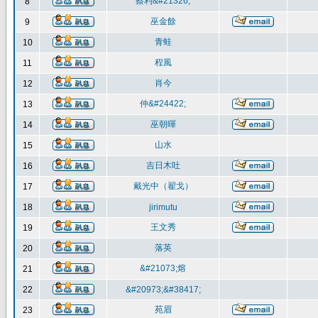
蔡利&#21326;
8
巫金餘
9
青蛙
10
程風
11
肖今
12
仲&#24422;
13
巫朝暉
14
山水
15
吉日木吐
16
戴光中（翟戈）
17
18
jirimutu
王文秀
19
落英
20
&#21073;熔
21
22
&#20973;&#38417;
苑眉
23