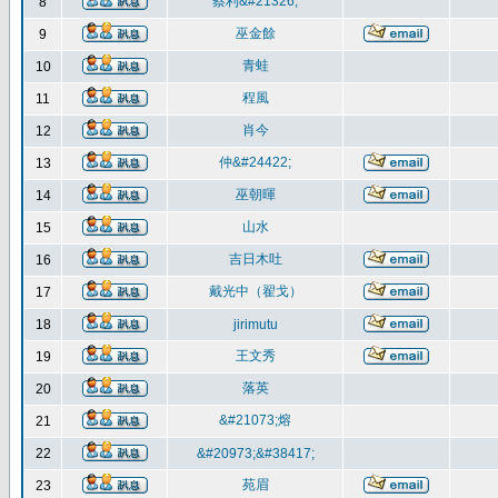
蔡利&#21326;
8
巫金餘
9
青蛙
10
程風
11
肖今
12
仲&#24422;
13
巫朝暉
14
山水
15
吉日木吐
16
戴光中（翟戈）
17
18
jirimutu
王文秀
19
落英
20
&#21073;熔
21
22
&#20973;&#38417;
苑眉
23