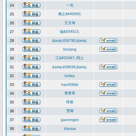
一光
24
佛之&#40060;
25
王文海
26
伽&#34013;
27
28
&amp;#26790;&amp;
29
linnlang
江&#33487;·阿土
30
31
&amp;#39038;&amp;
32
holley
33
han456bb
青青草
34
韓俊
35
雪漪
36
37
gaorongen
38
zhesue