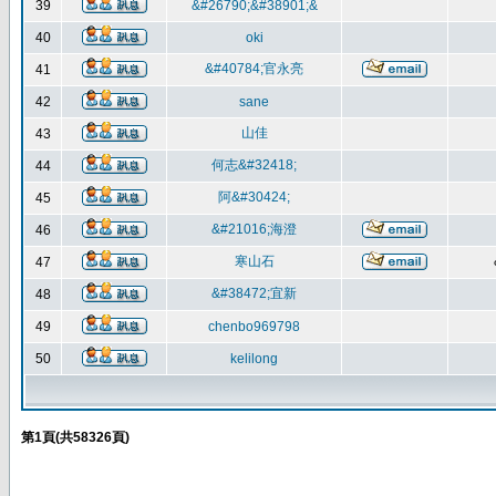
39
&#26790;&#38901;&
40
oki
&#40784;官永亮
41
42
sane
山佳
43
何志&#32418;
44
阿&#30424;
45
&#21016;海澄
46
寒山石
47
&#38472;宜新
48
49
chenbo969798
50
kelilong
第
1
頁(共
58326
頁)