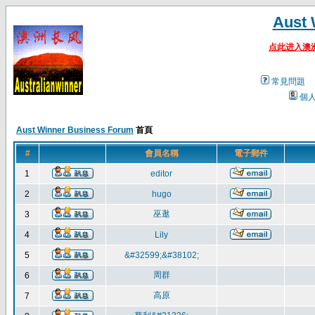
Aust 
点此进入澳
常見問題
個
Aust Winner Business Forum
首頁
#
會員名稱
電子郵件
1
editor
2
hugo
巫逖
3
4
Lily
5
&#32599;&#38102;
周群
6
高原
7