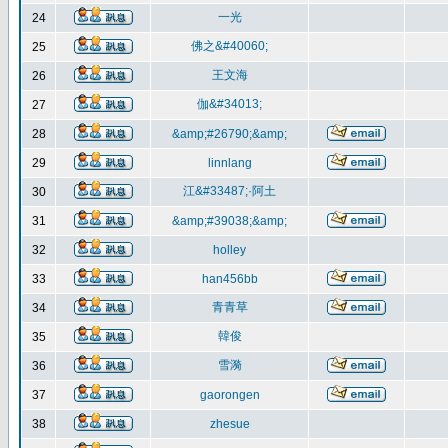
一光
24
佛之&#40060;
25
王文海
26
伽&#34013;
27
28
&amp;#26790;&amp;
29
linnlang
江&#33487;·阿土
30
31
&amp;#39038;&amp;
32
holley
33
han456bb
青青草
34
韓俊
35
雪漪
36
37
gaorongen
38
zhesue