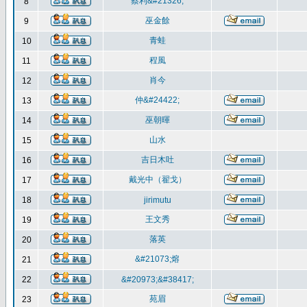
蔡利&#21326;
8
巫金餘
9
青蛙
10
程風
11
肖今
12
仲&#24422;
13
巫朝暉
14
山水
15
吉日木吐
16
戴光中（翟戈）
17
18
jirimutu
王文秀
19
落英
20
&#21073;熔
21
22
&#20973;&#38417;
苑眉
23