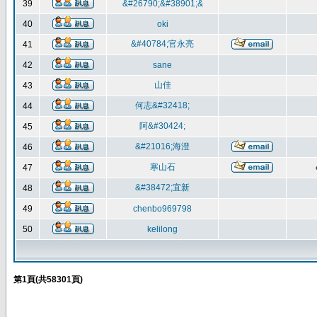
39
&#26790;&#38901;&
40
oki
&#40784;官永亮
41
42
sane
山佳
43
何志&#32418;
44
阿&#30424;
45
&#21016;海澄
46
寒山石
47
&#38472;宜新
48
49
chenbo969798
50
kelilong
第
1
頁(共
58301
頁)