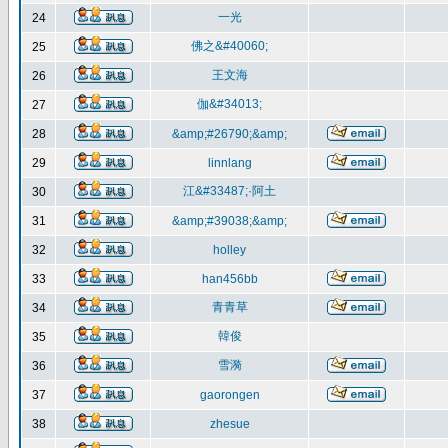
一光
24
佛之&#40060;
25
王文海
26
伽&#34013;
27
28
&amp;#26790;&amp;
29
linnlang
江&#33487;·阿土
30
31
&amp;#39038;&amp;
32
holley
33
han456bb
青青草
34
韓俊
35
雪漪
36
37
gaorongen
38
zhesue