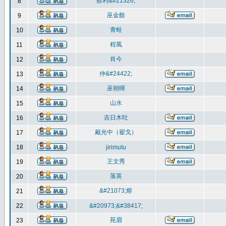
蔡利&#21326;
8
巫金餘
9
青蛙
10
程風
11
肖今
12
仲&#24422;
13
巫朝暉
14
山水
15
吉日木吐
16
戴光中（翟戈）
17
18
jirimutu
王文秀
19
落英
20
&#21073;熔
21
22
&#20973;&#38417;
苑眉
23