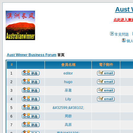
Aust 
点此进入澳
常見問題
個
Aust Winner Business Forum
首頁
#
會員名稱
電子郵件
1
editor
2
hugo
巫逖
3
4
Lily
5
&#32599;&#38102;
周群
6
高原
7