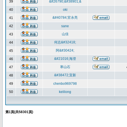
39
&#26790;&#38901;&
40
oki
&#40784;官永亮
41
42
sane
山佳
43
何志&#32418;
44
阿&#30424;
45
&#21016;海澄
46
寒山石
47
&#38472;宜新
48
49
chenbo969798
50
kelilong
第
1
頁(共
58301
頁)