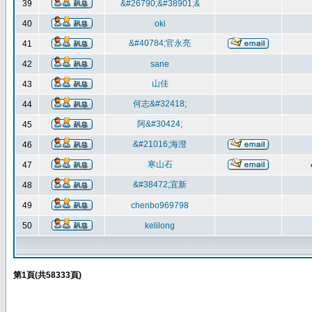
39
&#26790;&#38901;&
40
oki
&#40784;官永亮
41
42
sane
山佳
43
何志&#32418;
44
阿&#30424;
45
&#21016;海澄
46
寒山石
47
&#38472;宜新
48
49
chenbo969798
50
kelilong
第
1
頁(共
58333
頁)