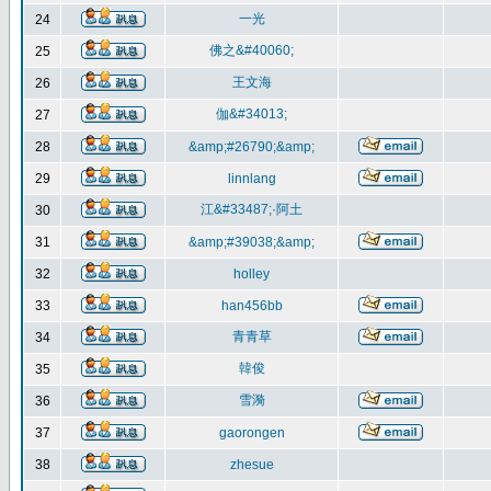
一光
24
佛之&#40060;
25
王文海
26
伽&#34013;
27
28
&amp;#26790;&amp;
29
linnlang
江&#33487;·阿土
30
31
&amp;#39038;&amp;
32
holley
33
han456bb
青青草
34
韓俊
35
雪漪
36
37
gaorongen
38
zhesue