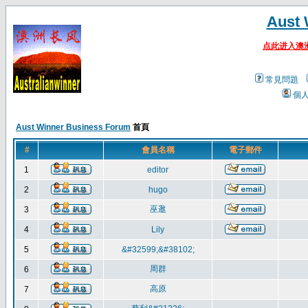
Aust 
点此进入澳
常見問題
個
Aust Winner Business Forum
首頁
#
會員名稱
電子郵件
1
editor
2
hugo
巫逖
3
4
Lily
5
&#32599;&#38102;
周群
6
高原
7