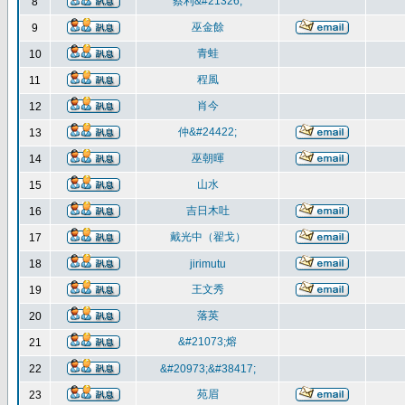
蔡利&#21326;
8
巫金餘
9
青蛙
10
程風
11
肖今
12
仲&#24422;
13
巫朝暉
14
山水
15
吉日木吐
16
戴光中（翟戈）
17
18
jirimutu
王文秀
19
落英
20
&#21073;熔
21
22
&#20973;&#38417;
苑眉
23