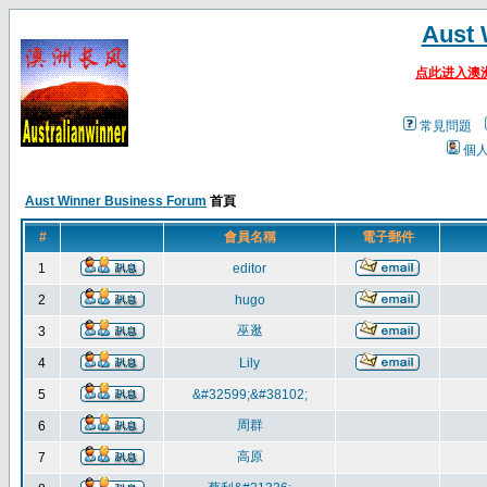
Aust 
点此进入澳
常見問題
個
Aust Winner Business Forum
首頁
#
會員名稱
電子郵件
1
editor
2
hugo
巫逖
3
4
Lily
5
&#32599;&#38102;
周群
6
高原
7