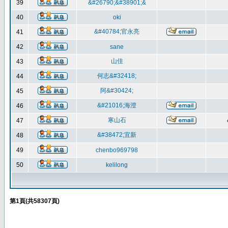
39
&#26790;&#38901;&
40
oki
&#40784;官永亮
41
42
sane
山佳
43
何志&#32418;
44
阿&#30424;
45
&#21016;海澄
46
寒山石
47
&#38472;宜新
48
49
chenbo969798
50
kelilong
第
1
頁(共
58307
頁)