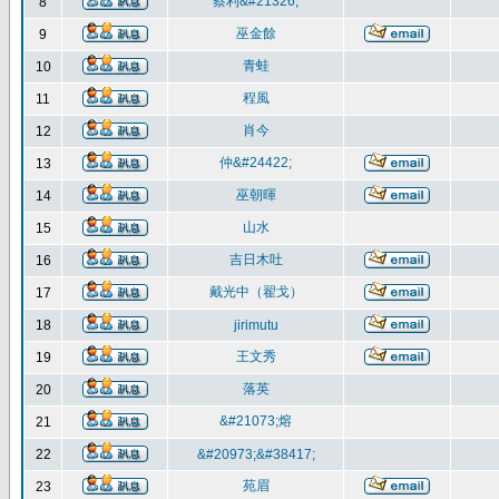
蔡利&#21326;
8
巫金餘
9
青蛙
10
程風
11
肖今
12
仲&#24422;
13
巫朝暉
14
山水
15
吉日木吐
16
戴光中（翟戈）
17
18
jirimutu
王文秀
19
落英
20
&#21073;熔
21
22
&#20973;&#38417;
苑眉
23