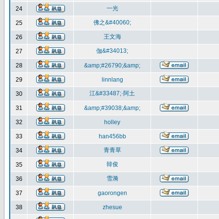
一光
24
佛之&#40060;
25
王文海
26
伽&#34013;
27
28
&amp;#26790;&amp;
29
linnlang
江&#33487;·阿土
30
31
&amp;#39038;&amp;
32
holley
33
han456bb
青青草
34
韓俊
35
雪漪
36
37
gaorongen
38
zhesue