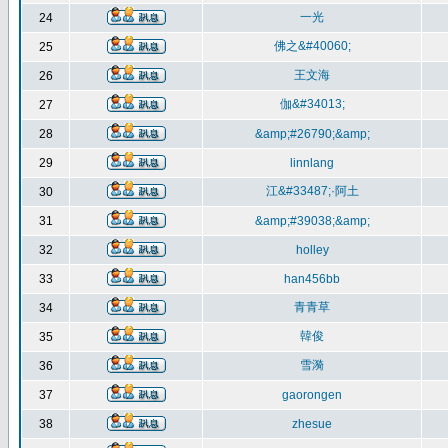
一光
24
佛之&#40060;
25
王文海
26
伽&#34013;
27
28
&amp;#26790;&amp;
29
linnlang
江&#33487;·阿土
30
31
&amp;#39038;&amp;
32
holley
33
han456bb
青青草
34
韓俊
35
雪漪
36
37
gaorongen
38
zhesue