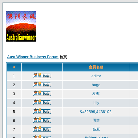
Aust Winner Business Forum
首頁
#
會員名稱
1
editor
2
hugo
巫逖
3
4
Lily
5
&#32599;&#38102;
周群
6
高原
7