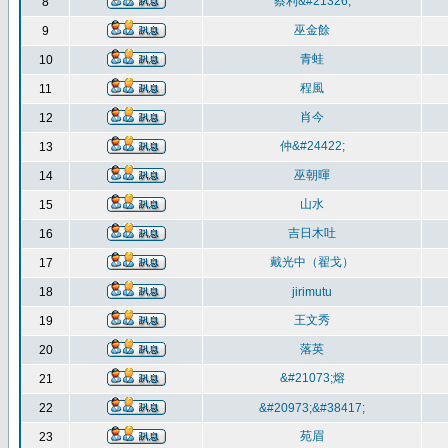
蔡利&#21326;
8
巫金餘
9
青蛙
10
程風
11
肖今
12
仲&#24422;
13
巫朝暉
14
山水
15
吉日木吐
16
戴光中（翟戈）
17
18
jirimutu
王文秀
19
落英
20
&#21073;熔
21
22
&#20973;&#38417;
苑眉
23