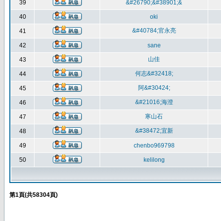
39
&#26790;&#38901;&
40
oki
&#40784;官永亮
41
42
sane
山佳
43
何志&#32418;
44
阿&#30424;
45
&#21016;海澄
46
寒山石
47
&#38472;宜新
48
49
chenbo969798
50
kelilong
第
1
頁(共
58304
頁)