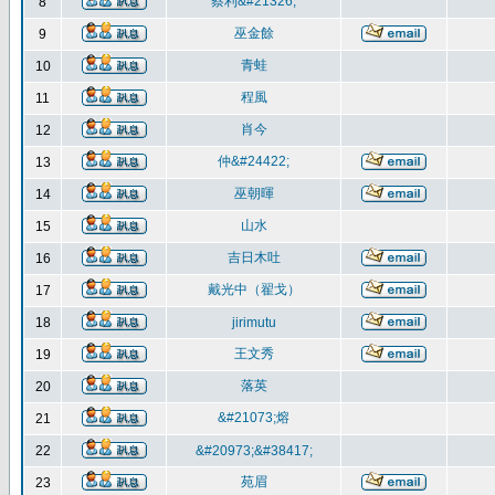
蔡利&#21326;
8
巫金餘
9
青蛙
10
程風
11
肖今
12
仲&#24422;
13
巫朝暉
14
山水
15
吉日木吐
16
戴光中（翟戈）
17
18
jirimutu
王文秀
19
落英
20
&#21073;熔
21
22
&#20973;&#38417;
苑眉
23