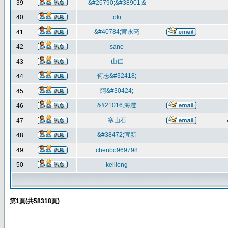
39
&#26790;&#38901;&
40
oki
&#40784;官永亮
41
42
sane
山佳
43
何志&#32418;
44
阿&#30424;
45
&#21016;海澄
46
寒山石
47
&#38472;宜新
48
49
chenbo969798
50
kelilong
第
1
頁(共
58318
頁)