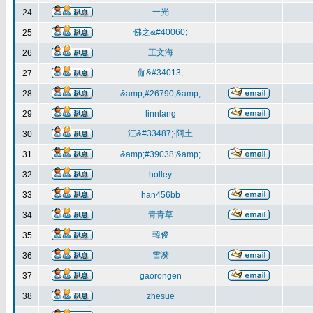
一光
24
佛之&#40060;
25
王文海
26
伽&#34013;
27
28
&amp;#26790;&amp;
29
linnlang
江&#33487;·阿土
30
31
&amp;#39038;&amp;
32
holley
33
han456bb
青青草
34
韓俊
35
雪漪
36
37
gaorongen
38
zhesue