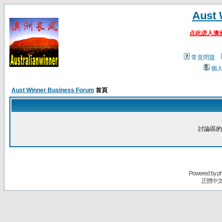
Aust 
点此进入澳
常見問題
個
Aust Winner Business Forum
首頁
討論區的
Powered by
p
正體中