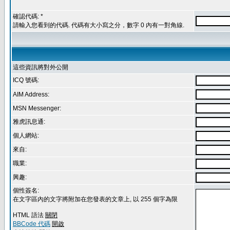
確認代碼: *
請輸入您看到的代碼. 代碼有大小寫之分，數字 0 內有一對角線.
這些資訊將對外公開
ICQ 號碼:
AIM Address:
MSN Messenger:
雅虎訊息通:
個人網站:
來自:
職業:
興趣:
個性簽名:
在文字區內的文字將附加在您發表的文章上, 以 255 個字為限
HTML 語法
關閉
BBCode 代碼
開啟