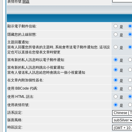
表情符號
開啟
顯示電子郵件信箱:
是
隱藏您的上線狀態:
是
主題回覆通知:
當有人回覆您所發表的主題時, 系統會寄送電子郵件通知您. 這項設
是
定也可以直接在您發表文章時變更
當有新的私人訊息時以電子郵件通知:
是
當有新的私人訊息時跳出小視窗通知:
是
當有人發送私人訊息給您時會跳出一個小視窗通知
在文章內附加個性簽名:
是
使用 BBCode 代碼:
是
使用 HTML 語法:
是
使用表情符號:
是
語系設定:
版面風格:
時區設定: