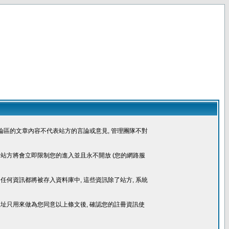
論區的文章內容不代表站方的言論或意見, 管理團隊不對
, 站方將會立即限制您的進入並且永不開放 (您的網路服
任何資訊都將被存入資料庫中, 這些資訊除了站方, 系統
件位址只用來做為您同意以上條文後, 確認您的註冊資訊使