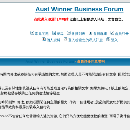
Aust Winner Business Forum
点此进入澳洲门户网站
点击以上标题进入论坛，文责自负。
常見問題
搜尋
會員列表
會員群組
會員註冊
個人資料
登入檢查您的私人訊息
登入
Aust Winner Business Forum
- 會員註冊同意聲明
間內修改或移除任何有爭議性的文章, 然而管理人員不可能閱讀所有的文章, 因此討
恨, 恐嚇以及有關性別歧視或任何有可能造成違法行為的相關文章, 如果您觸犯了以上的規定
位址都將被儲存以防止任何的違法情節發生.
間刪除, 修改, 移動或關閉任何主題的權力. 作為一個使用者, 您必須同意您所提供的
可能導致資料暴露的駭客入侵行為.
些cookie不包含任何您曾經輸入過的資訊, 它們只為方便您能更便捷的瀏覽. 而電子郵