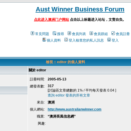
Aust Winner Business Forum
点此进入澳洲门户网站
点击以上标题进入论坛，文责自负。
常見問題
搜尋
會員列表
會員群組
會員註冊
個人資料
登入檢查您的私人訊息
登入
檢視 :: editor 的個人資料
關於 editor
註冊時間:
2005-05-13
317
總發表數:
[討論區文章總數的 1% / 平均每天發表 0.04 ]
查詢 editor 發表的所有文章
來自:
澳洲
個人網站:
http://www.australianwinner.com
職業:
“澳洲長風信息網”
興趣: