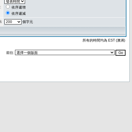
:
依序遞增
依序遞減
示
個字元
所有的時間均為 EST (澳洲)
前往: