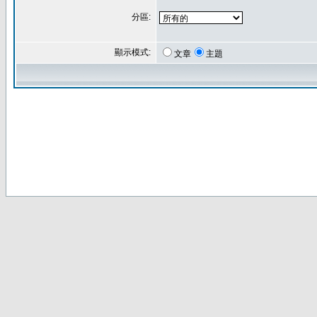
分區:
顯示模式:
文章
主題