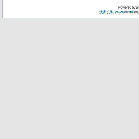
Powered by
p
澳洲长风（www.australian