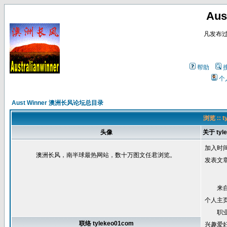
Au
凡发布
帮助
个
Aust Winner 澳洲长风论坛总目录
浏览 :: 
头像
关于 tyl
加入时间
澳洲长风，南半球最热网站，数十万图文任君浏览。
发表文章
来自
个人主页
职业
联络 tylekeo01com
兴趣爱好