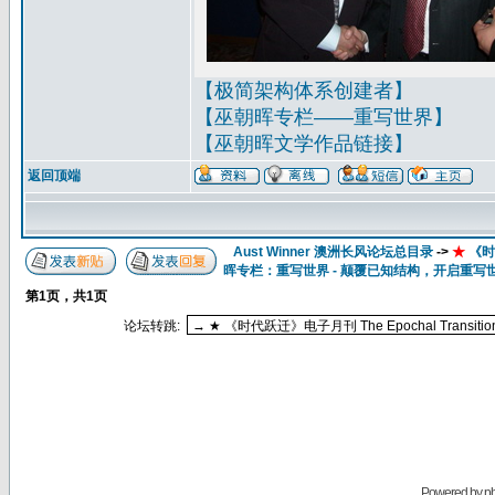
【极简架构体系创建者】
【巫朝晖专栏——重写世界】
【巫朝晖文学作品链接】
返回顶端
Aust Winner 澳洲长风论坛总目录
->
★
《时代
晖专栏：重写世界 - 颠覆已知结构，开启重写
第
1
页，共
1
页
论坛转跳:
Powered by
p