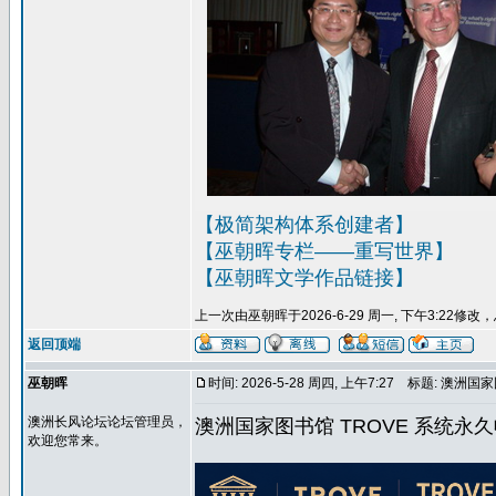
【极简架构体系创建者】
【巫朝晖专栏——重写世界】
【巫朝晖文学作品链接】
上一次由巫朝晖于2026-6-29 周一, 下午3:22修
返回顶端
巫朝晖
时间: 2026-5-28 周四, 上午7:27
标题: 澳洲国家
澳洲长风论坛论坛管理员，
澳洲国家图书馆 TROVE 系统
欢迎您常来。