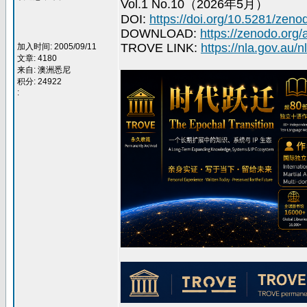
Vol.1 No.10（2026年5月）
DOI:
https://doi.org/10.5281/zen
DOWNLOAD:
https://zenodo.org/
TROVE LINK:
https://nla.gov.au/
加入时间: 2005/09/11
文章: 4180
来自: 澳洲悉尼
积分: 24922
: